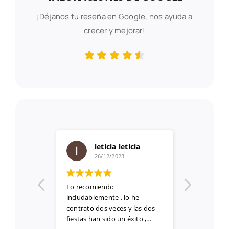
¡Déjanos tu reseña en Google, nos ayuda a
crecer y mejorar!
ia
Cristina Sierra
21/12/2023
Excelente trato y muy buen
Buenísim
e
dj!!! lo pasamos genial en el 40
pone lo
as dos
cumpleaños!los niños
moment
to ,
disfrutaron también
ser.Tra